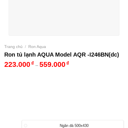
Trang chủ
/
Ron Aqua
Ron tủ lạnh AQUA Model AQR -I246BN(dc)
223.000
₫
559.000
₫
–
Ngăn đá 500x430