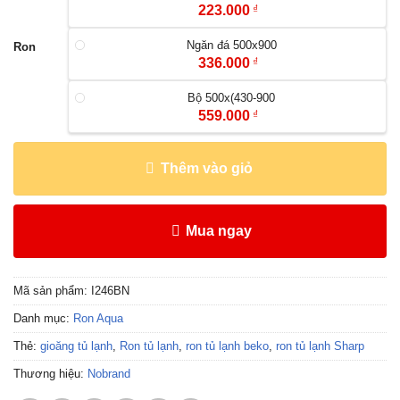
223.000
₫
Ngăn đá 500x900
Ron
336.000
₫
Bộ 500x(430-900
559.000
₫
Thêm vào giỏ
Mua ngay
Mã sản phẩm:
I246BN
Danh mục:
Ron Aqua
Thẻ:
gioăng tủ lạnh
,
Ron tủ lạnh
,
ron tủ lạnh beko
,
ron tủ lạnh Sharp
Thương hiệu:
Nobrand