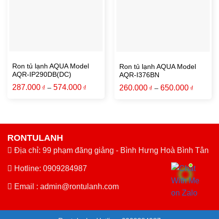
Ron tủ lạnh AQUA Model
Ron tủ lạnh AQUA Model
AQR-IP290DB(DC)
AQR-I376BN
287.000
574.000
260.000
650.000
₫
–
₫
₫
–
₫
RONTULANH
Địa chỉ: 99 phạm đăng giảng - Bình Hưng Hoà Bình Tân
Hotline: 0909284987
Email :
admin@rontulanh.com