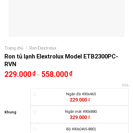
Trang chủ
/
Ron Elextrolux
Ron tủ lạnh Elextrolux Model ETB2300PC-
RVN
229.000
₫
558.000
₫
–
XÓA
Ngăn đá 490x465
229.000
₫
Ngăn mát 490x880
Khung
329.000
₫
Bộ 490x(465-880)