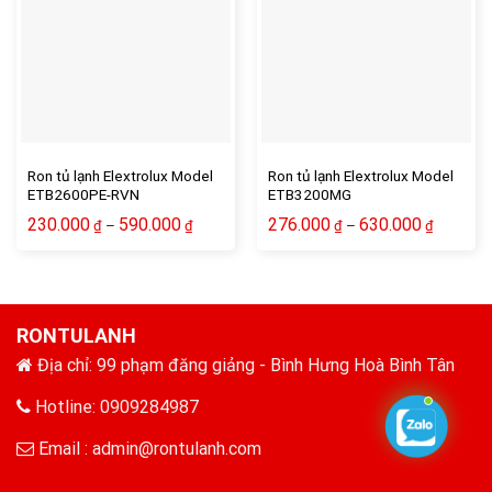
Ron tủ lạnh Elextrolux Model
Ron tủ lạnh Elextrolux Model
ETB2600PE-RVN
ETB3200MG
230.000
590.000
276.000
630.000
–
–
₫
₫
₫
₫
RONTULANH
Địa chỉ: 99 phạm đăng giảng - Bình Hưng Hoà Bình Tân
Hotline: 0909284987
Email :
admin@rontulanh.com