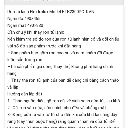
Ron tủ lạnh Elextrolux Model ETB2300PC-RVN
Ngăn đá 490×465
Ngăn mát 490×880
Cần chú ý khi thay ron tủ lạnh:
Nên kiểm tra số đo ron của ron tủ lạnh hiện có và đối chiếu
với số đo sản phẩm trước khi đặt hàng
– Sản phẩm bao gồm ron cao su và nam châm đã được
luồn sẵn trong ron
– Là sản phẩm gia công thay thế, không phải hàng chính
hãng
– Thay thế ron tủ lạnh của bạn dễ dàng chỉ bằng cách tháo
và lắp
Hướng dẫn lắp đặt
1- Tháo nguồn điện, gỡ ron cũ, vệ sinh sạch cửa tủ , lau khô
2- Cài ron vào cửa, cân chỉnh cho đều và phẳng mặt .
3- Đóng cửa tủ vào từ từ cho đến khi cửa khít lại dùng dây
ràng (dây thun buộc hàng) ràng quanh thân và cửa tủ. Để