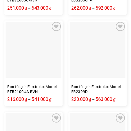
ETB3200SC-RVN
EBB2600PA
251.000
643.000
262.000
592.000
–
–
₫
₫
₫
₫
Ron tủ lạnh Elextrolux Model
Ron tủ lạnh Elextrolux Model
ETB2100UA-RVN
ER2399D
216.000
541.000
223.000
563.000
–
–
₫
₫
₫
₫