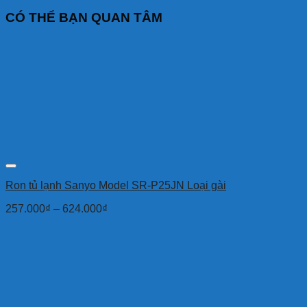
CÓ THỂ BẠN QUAN TÂM
Ron tủ lạnh Sanyo Model SR-P25JN Loại gài
257.000
₫
–
624.000
₫