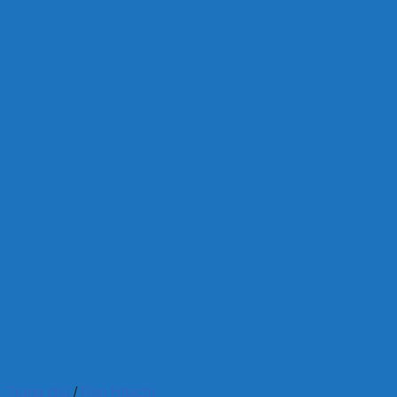
Trang chủ
/
Ron Hitachi