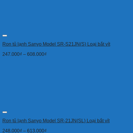
Ron tủ lạnh Sanyo Model SR-S21JN(S) Loại bắt vít
247.000
₫
–
608.000
₫
Ron tủ lạnh Sanyo Model SR-21JN(SL) Loại bắt vít
248.000
₫
–
613.000
₫