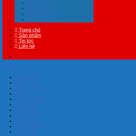
Ron Toshiba
Ron Beko
Ron Elextrolux
Ron tủ mát
Trang chủ
Sản phẩm
Tin tức
Liên hệ
Menu
Ron Hitachi
Ron Aqua
Ron Panasonic
Ron LG
Ron Samsung
Ron Sanyo
Ron Sharp
Ron Toshiba
Ron Beko
Ron Elextrolux
Ron tủ mát