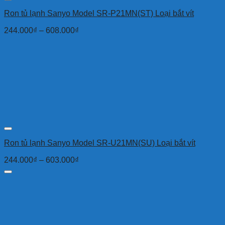
Ron tủ lạnh Sanyo Model SR-P21MN(ST) Loại bắt vít
244.000
₫
–
608.000
₫
Ron tủ lạnh Sanyo Model SR-U21MN(SU) Loại bắt vít
244.000
₫
–
603.000
₫