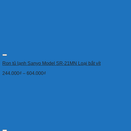
Ron tủ lạnh Sanyo Model SR-21MN Loại bắt vít
244.000
₫
–
604.000
₫