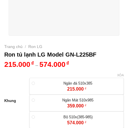
Trang chủ
/
Ron LG
Ron tủ lạnh LG Model GN-L225BF
215.000
₫
574.000
₫
–
XÓA
Ngăn đá 510x385
215.000
₫
Ngăn Mát 510x985
Khung
359.000
₫
Bộ 510x(385-985)
574.000
₫