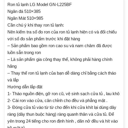
Ron tủ lạnh LG Model GN-L225BF
Ngăn đá 510×385
Ngăn Mát 510×985
Cần chú ý khi thay ron tủ lạnh:
Nên kiểm tra số đo ron của ron tủ lạnh hiện có và đối chiếu
với số đo sản phẩm trước khi đặt hàng
– Sản phẩm bao gồm ron cao su và nam châm đã được
luồn sẵn trong ron
– Là sản phẩm gia công thay thế, không phải hàng chính
hãng
– Thay thế ron tủ lạnh của bạn dễ dàng chỉ bằng cách tháo
và lắp
Hướng dẫn lắp đặt
1- Tháo nguồn điện, gỡ ron cũ, vệ sinh sạch cửa tủ , lau khô
2- Cài ron vào cửa, cân chỉnh cho đều và phẳng mặt .
3- Đóng cửa tủ vào từ từ cho đến khi cửa khít lại dùng dây
ràng (dây thun buộc hàng) ràng quanh thân và cửa tủ. Để
yên trong 24 tiếng cho ron định hình , dãn nở đều và hít vào
bề mặt tủ.