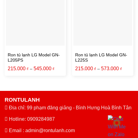
Ron tủ lạnh LG Model GN-
Ron tủ lạnh LG Model GN-
L205PS
L225S
215.000
545.000
215.000
573.000
₫
–
₫
₫
–
₫
RONTULANH
Địa chỉ: 99 phạm đăng giảng - Bình Hưng Hoà Bình Tân
Hotline: 0909284987
Email :
admin@rontulanh.com