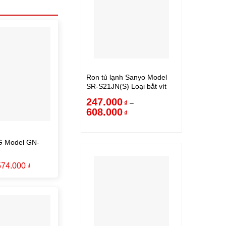
Ron tủ lạnh Sanyo Model
SR-S21JN(S) Loại bắt vít
247.000
–
₫
608.000
₫
LG Model GN-
574.000
₫