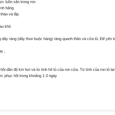
c luồn sẵn trong ron
ính hãng
 tháo và lắp
lau khô
g dây ràng (dây thun buộc hàng) ràng quanh thân và cửa tủ. Để yên t
ày ,
i dần độ kín hơi và từ tính hít tủ của ron cửa. Từ tính của ron tủ l
ược phục hồi trong khoảng 1-3 ngày