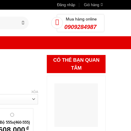
Đăng nhập
Giỏ hàng
Mua hàng online
0909284987
CÓ THỂ BẠN QUAN
TÂM
XÓA
Bộ 555x(460-555)
608.000
₫