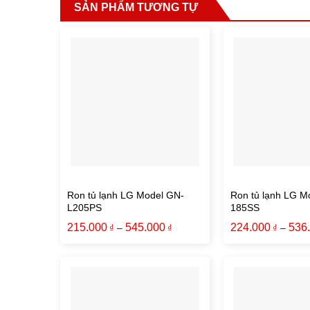
SẢN PHẨM TƯƠNG TỰ
Ron tủ lạnh LG Model GN-
Ron tủ lạnh LG M
L205PS
185SS
215.000
545.000
224.000
536
–
–
₫
₫
₫