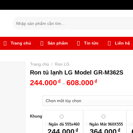
Tìm
kiếm:
Trang chủ
Sản phẩm
Tin tức
Liên hệ
Trang chủ
/
Ron LG
Ron tủ lạnh LG Model GR-M362S
244.000
₫
608.000
₫
–
Khung
Ngăn đá 555x460
Ngăn Mát 960X555
244.000
₫
364.000
₫