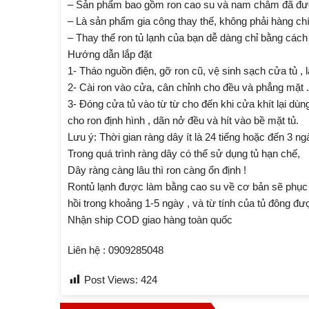
– Sản phẩm bao gồm ron cao su và nam châm đã đượ
– Là sản phẩm gia công thay thế, không phải hàng ch
– Thay thế ron tủ lạnh của bạn dễ dàng chỉ bằng cách
Hướng dẫn lắp đặt
1- Tháo nguồn điện, gỡ ron cũ, vệ sinh sạch cửa tủ , 
2- Cài ron vào cửa, cân chỉnh cho đều và phẳng mặt .
3- Đóng cửa tủ vào từ từ cho đến khi cửa khít lại dùn
cho ron định hình , dãn nở đều và hít vào bề mặt tủ.
Lưu ý: Thời gian ràng dây ít là 24 tiếng hoặc đến 3 ng
Trong quá trình ràng dây có thể sử dụng tủ hạn chế,
Dây ràng càng lâu thì ron càng ổn định !
Rontủ lạnh được làm bằng cao su về cơ bản sẽ phục hồ
hồi trong khoảng 1-5 ngày , và từ tính của tủ đông đ
Nhận ship COD giao hàng toàn quốc
Liên hệ : 0909285048
Post Views:
424