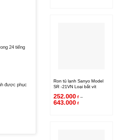
rong 24 tiếng
Ron tủ lạnh Sanyo Model
ạnh được phục
SR -21VN Loại bắt vít
252.000
–
₫
643.000
₫