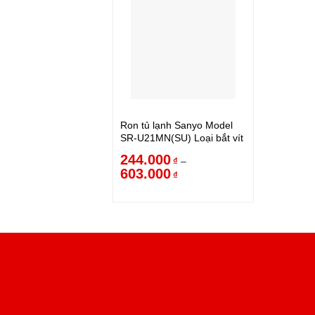
Ron tủ lạnh Sanyo Model
SR-U21MN(SU) Loại bắt vít
244.000
–
₫
603.000
₫