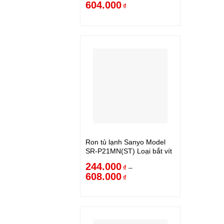
604.000
₫
Ron tủ lạnh Sanyo Model
SR-P21MN(ST) Loại bắt vít
244.000
–
₫
608.000
₫