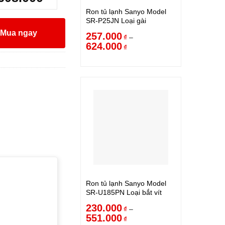
Ron tủ lạnh Sanyo Model
SR-P25JN Loại gài
Mua ngay
257.000
–
₫
624.000
₫
Ron tủ lạnh Sanyo Model
SR-U185PN Loại bắt vít
230.000
–
₫
551.000
₫