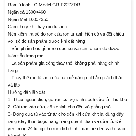
Ron tủ lạnh LG Model GR-P227ZDB
Ngăn đá 1600×460
Ngăn Mát 1600×350
Cần chú ý khi thay ron tủ lạnh:
Nên kiểm tra số đo ron của ron tủ lạnh hiện có và đối chiếu
với số đo sản phẩm trước khi đặt hàng
– Sản phẩm bao gồm ron cao su và nam châm đã được
luồn sẵn trong ron
– Là sản phẩm gia công thay thế, không phải hàng chính
hãng
– Thay thế ron tủ lạnh của bạn dễ dàng chỉ bằng cách tháo
và lắp
Hướng dẫn lắp đặt
1- Tháo nguồn điện, gỡ ron cũ, vệ sinh sạch cửa tủ , lau khô
2- Cài ron vào cửa, cân chỉnh cho đều và phẳng mặt .
3- Đóng cửa tủ vào từ từ cho đến khi cửa khít lại dùng dây
ràng (dây thun buộc hàng) ràng quanh thân và cửa tủ. Để
yên trong 24 tiếng cho ron định hình , dãn nở đều và hít vào
bề mặt tủ.