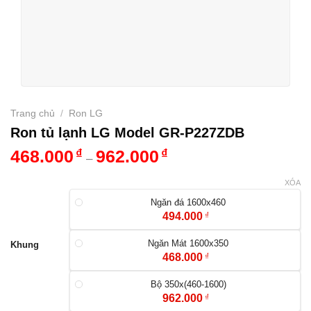
Trang chủ
/
Ron LG
Ron tủ lạnh LG Model GR-P227ZDB
468.000
₫
962.000
₫
–
XÓA
Ngăn đá 1600x460
494.000
₫
Ngăn Mát 1600x350
Khung
468.000
₫
Bộ 350x(460-1600)
962.000
₫