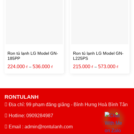
Ron tủ lạnh LG Model GN-
Ron tủ lạnh LG Model GN-
185PP
L225PS
224.000
536.000
215.000
573.000
₫
–
₫
₫
–
₫
RONTULANH
Địa chỉ: 99 phạm đăng giảng - Bình Hưng Hoà Bình Tân
Hotline: 0909284987
Email :
admin@rontulanh.com