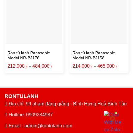
Ron tủ lạnh Panasonic
Ron tủ lạnh Panasonic
Model NR-BJ176
Model NR-BJ158
212.000
484.000
214.000
465.000
₫
–
₫
₫
–
₫
RONTULANH
Địa chỉ: 99 phạm đăng giảng - Bình Hưng Hoà Bình Tân
Hotline: 0909284987
Email :
admin@rontulanh.com