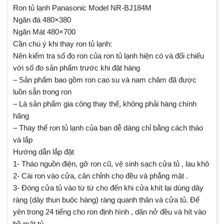
Ron tủ lạnh Panasonic Model NR-BJ184M
Ngăn đá 480×380
Ngăn Mát 480×700
Cần chú ý khi thay ron tủ lạnh:
Nên kiểm tra số đo ron của ron tủ lạnh hiện có và đối chiếu
với số đo sản phẩm trước khi đặt hàng
– Sản phẩm bao gồm ron cao su và nam châm đã được
luồn sẵn trong ron
– Là sản phẩm gia công thay thế, không phải hàng chính
hãng
– Thay thế ron tủ lạnh của bạn dễ dàng chỉ bằng cách tháo
và lắp
Hướng dẫn lắp đặt
1- Tháo nguồn điện, gỡ ron cũ, vệ sinh sạch cửa tủ , lau khô
2- Cài ron vào cửa, cân chỉnh cho đều và phẳng mặt .
3- Đóng cửa tủ vào từ từ cho đến khi cửa khít lại dùng dây
ràng (dây thun buộc hàng) ràng quanh thân và cửa tủ. Để
yên trong 24 tiếng cho ron định hình , dãn nở đều và hít vào
bề mặt tủ.