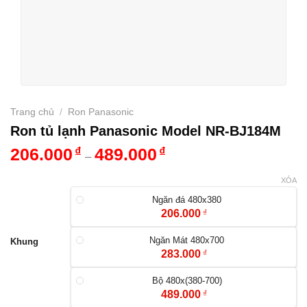
Trang chủ
/
Ron Panasonic
Ron tủ lạnh Panasonic Model NR-BJ184M
206.000
₫
489.000
₫
–
XÓA
Ngăn đá 480x380
206.000
₫
Ngăn Mát 480x700
Khung
283.000
₫
Bộ 480x(380-700)
489.000
₫