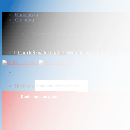
Skip to content
Đăng nhập
Giỏ hàng
Chưa có sản phẩm trong giỏ hàng.
Cam kết giá tốt nhất
Miễn phí vận chuyển
Thanh
Tìm kiếm:
Danh mục sản phẩm
Mua hàng online
0909284987
Menu