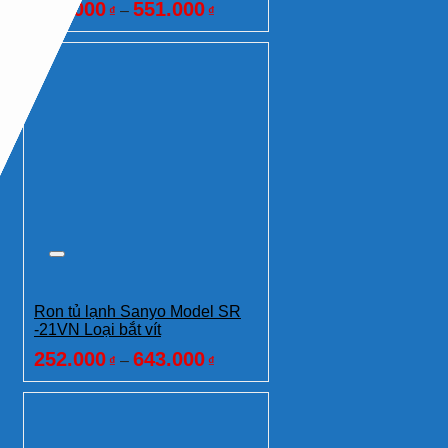
230.000
551.000
–
₫
₫
Ron tủ lạnh Sanyo Model SR
-21VN Loại bắt vít
252.000
643.000
–
₫
₫