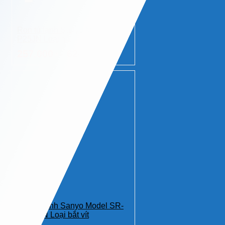
Ron tủ lạnh Sanyo Model SR-
P25JN Loại gài
257.000
624.000
–
₫
₫
Ron tủ lạnh Sanyo Model SR-
U185PN Loại bắt vít