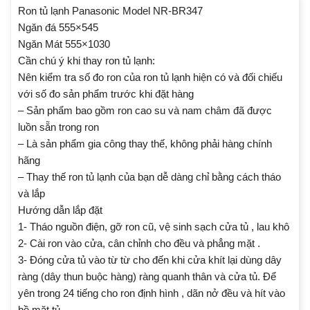
Ron tủ lạnh Panasonic Model NR-BR347
Ngăn đá 555×545
Ngăn Mát 555×1030
Cần chú ý khi thay ron tủ lạnh:
Nên kiểm tra số đo ron của ron tủ lạnh hiện có và đối chiếu
với số đo sản phẩm trước khi đặt hàng
– Sản phẩm bao gồm ron cao su và nam châm đã được
luồn sẵn trong ron
– Là sản phẩm gia công thay thế, không phải hàng chính
hãng
– Thay thế ron tủ lạnh của bạn dễ dàng chỉ bằng cách tháo
và lắp
Hướng dẫn lắp đặt
1- Tháo nguồn điện, gỡ ron cũ, vệ sinh sạch cửa tủ , lau khô
2- Cài ron vào cửa, cân chỉnh cho đều và phẳng mặt .
3- Đóng cửa tủ vào từ từ cho đến khi cửa khít lại dùng dây
ràng (dây thun buộc hàng) ràng quanh thân và cửa tủ. Để
yên trong 24 tiếng cho ron định hình , dãn nở đều và hít vào
bề mặt tủ.