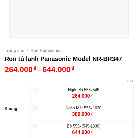
Trang chủ
/
Ron Panasonic
Ron tủ lạnh Panasonic Model NR-BR347
264.000
₫
644.000
₫
–
XÓA
Ngăn đá 555x545
264.000
₫
Ngăn Mát 555x1030
Khung
380.000
₫
Bộ 555x(545-1030)
644.000
₫