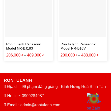
Ron tủ lạnh Panasonic
Ron tủ lạnh Panasonic
Model NR-BJ183
Model NR-B16V
206.000
489.000
200.000
483.000
₫
–
₫
₫
–
₫
RONTULANH
Địa chỉ: 99 phạm đăng giảng - Bình Hưng Hoà Bình Tân
Hotline: 0909284987
Email :
admin@rontulanh.com