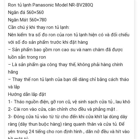
Ron tủ lạnh Panasonic Model NR-BV280Q
Ngăn đá 560×560
Ngăn Mát 560×780
Cần chú ý khi thay ron tủ lạnh:
Nên kiểm tra số đo ron của ron tủ lạnh hiện có và đối chiếu
với số đo sản phẩm trước khi đặt hàng
– Sản phẩm bao gồm ron cao su và nam châm đã được
luồn sẵn trong ron
– Là sản phẩm gia công thay thế, không phải hàng chính
hãng
– Thay thế ron tủ lạnh của bạn dễ dàng chỉ bằng cách tháo
và lắp
Hướng dẫn lắp đặt
1- Tháo nguồn điện, gỡ ron cũ, vệ sinh sạch cửa tủ , lau khô
2- Cài ron vào cửa, cân chỉnh cho đều và phẳng mặt .
3- Đóng cửa tủ vào từ từ cho đến khi cửa khít lại dùng dây
ràng (dây thun buộc hàng) ràng quanh thân và cửa tủ. Để
yên trong 24 tiếng cho ron định hình , dãn nở đều và hít vào
bề mặt tủ.