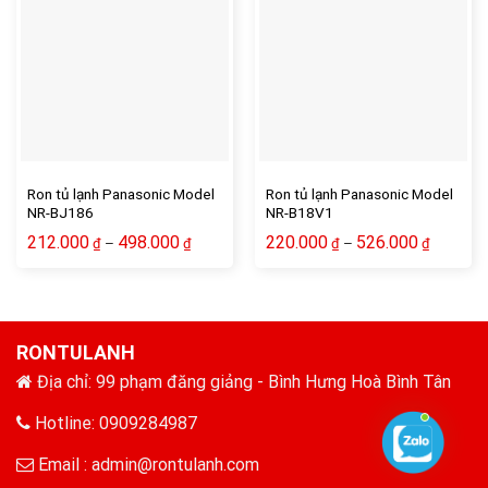
Ron tủ lạnh Panasonic Model
Ron tủ lạnh Panasonic Model
NR-BJ186
NR-B18V1
212.000
498.000
220.000
526.000
–
–
₫
₫
₫
₫
RONTULANH
Địa chỉ: 99 phạm đăng giảng - Bình Hưng Hoà Bình Tân
Hotline: 0909284987
Email :
admin@rontulanh.com