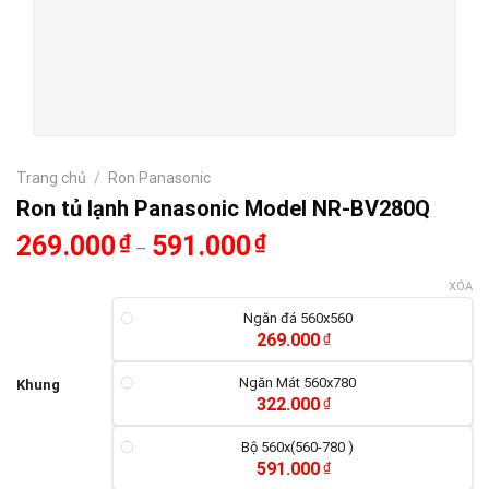
Trang chủ
/
Ron Panasonic
Ron tủ lạnh Panasonic Model NR-BV280Q
269.000
₫
591.000
₫
–
XÓA
Ngăn đá 560x560
269.000
₫
Ngăn Mát 560x780
Khung
322.000
₫
Bộ 560x(560-780 )
591.000
₫