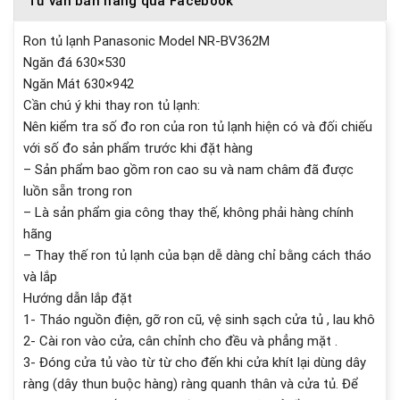
Tư vấn bán hàng qua Facebook
Ron tủ lạnh Panasonic Model NR-BV362M
Ngăn đá 630×530
Ngăn Mát 630×942
Cần chú ý khi thay ron tủ lạnh:
Nên kiểm tra số đo ron của ron tủ lạnh hiện có và đối chiếu
với số đo sản phẩm trước khi đặt hàng
– Sản phẩm bao gồm ron cao su và nam châm đã được
luồn sẵn trong ron
– Là sản phẩm gia công thay thế, không phải hàng chính
hãng
– Thay thế ron tủ lạnh của bạn dễ dàng chỉ bằng cách tháo
và lắp
Hướng dẫn lắp đặt
1- Tháo nguồn điện, gỡ ron cũ, vệ sinh sạch cửa tủ , lau khô
2- Cài ron vào cửa, cân chỉnh cho đều và phẳng mặt .
3- Đóng cửa tủ vào từ từ cho đến khi cửa khít lại dùng dây
ràng (dây thun buộc hàng) ràng quanh thân và cửa tủ. Để