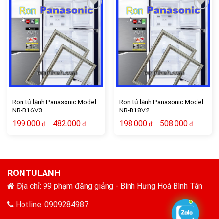
Add to wishlist
Add to wishlist
Ron tủ lạnh Panasonic Model
Ron tủ lạnh Panasonic Model
NR-B16V3
NR-B18V2
199.000
482.000
198.000
508.000
–
–
₫
₫
₫
₫
RONTULANH
Địa chỉ: 99 phạm đăng giảng - Bình Hưng Hoà Bình Tân
Hotline: 0909284987