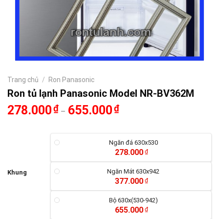
Trang chủ
/
Ron Panasonic
Ron tủ lạnh Panasonic Model NR-BV362M
278.000
₫
655.000
₫
–
Ngăn đá 630x530
278.000
₫
Ngăn Mát 630x942
Khung
377.000
₫
Bộ 630x(530-942)
655.000
₫