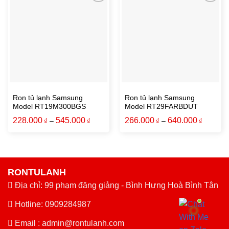
Ron tủ lạnh Samsung
Ron tủ lạnh Samsung
Model RT19M300BGS
Model RT29FARBDUT
228.000
545.000
266.000
640.000
₫
–
₫
₫
–
₫
RONTULANH
Địa chỉ: 99 phạm đăng giảng - Bình Hưng Hoà Bình Tân
Hotline: 0909284987
Email :
admin@rontulanh.com