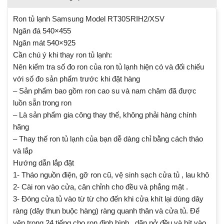
Ron tủ lạnh Samsung Model RT30SRIH2/XSV
Ngăn đá 540×455
Ngăn mát 540×925
Cần chú ý khi thay ron tủ lạnh:
Nên kiểm tra số đo ron của ron tủ lạnh hiện có và đối chiếu
với số đo sản phẩm trước khi đặt hàng
– Sản phẩm bao gồm ron cao su và nam châm đã được
luồn sẵn trong ron
– Là sản phẩm gia công thay thế, không phải hàng chính
hãng
– Thay thế ron tủ lạnh của bạn dễ dàng chỉ bằng cách tháo
và lắp
Hướng dẫn lắp đặt
1- Tháo nguồn điện, gỡ ron cũ, vệ sinh sạch cửa tủ , lau khô
2- Cài ron vào cửa, cân chỉnh cho đều và phẳng mặt .
3- Đóng cửa tủ vào từ từ cho đến khi cửa khít lại dùng dây
ràng (dây thun buộc hàng) ràng quanh thân và cửa tủ. Để
yên trong 24 tiếng cho ron định hình , dãn nở đều và hít vào