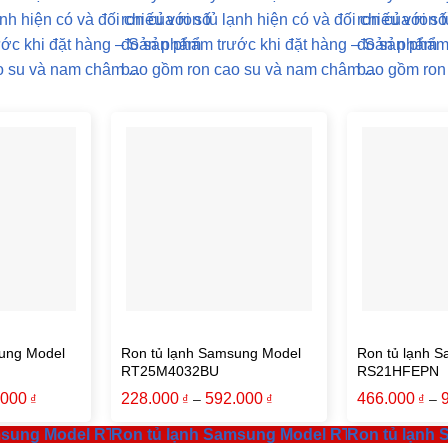
ạnh hiện có và đối chiếu với số
ron của ron tủ lạnh hiện có và đối chiếu với số
ron của ron t
ước khi đặt hàng – Sản phẩm
đo sản phẩm trước khi đặt hàng – Sản phẩm
đo sản phẩm
 su và nam châm ...
bao gồm ron cao su và nam châm ...
bao gồm ron 
ung Model
Ron tủ lạnh Samsung Model
Ron tủ lạnh 
RT25M4032BU
RS21HFEPN
.000
228.000
592.000
466.000
–
–
₫
₫
₫
₫
amsung Model RT22M4032DX
Ron tủ lạnh Samsung Model RT25M4032BU
Ron tủ lạnh