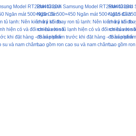
amsung Model RT22M4032DX
Ron tủ lạnh Samsung Model RT25M4032BU
Ron tủ lạn
50 Ngăn mát 500×920 Cần
Ngăn đá 500×450 Ngăn mát 500×1015 Cần
Ngăn đá 35
on tủ lạnh: Nên kiểm tra số đo
chú ý khi thay ron tủ lạnh: Nên kiểm tra số đo
chú ý khi tha
ạnh hiện có và đối chiếu với số
ron của ron tủ lạnh hiện có và đối chiếu với số
ron của ron t
ước khi đặt hàng – Sản phẩm
đo sản phẩm trước khi đặt hàng – Sản phẩm
đo sản phẩm
 su và nam châm ...
bao gồm ron cao su và nam châm ...
bao gồm ron 