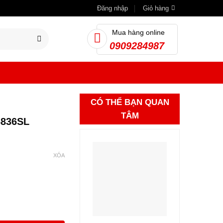
Đăng nhập
Giỏ hàng
Mua hàng online
0909284987
CÓ THỂ BẠN QUAN
TÂM
6836SL
XÓA