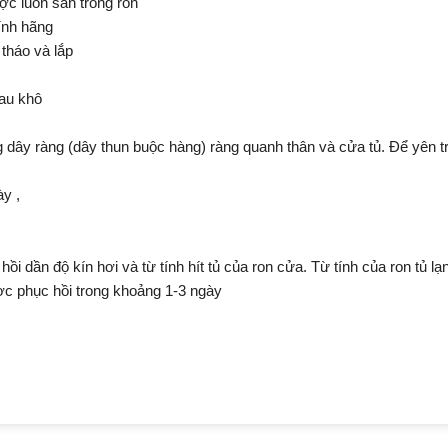
c luồn sẵn trong ron
ính hãng
 tháo và lắp
lau khô
g dây ràng (dây thun buộc hàng) ràng quanh thân và cửa tủ. Để yên t
ày ,
i dần độ kín hơi và từ tính hít tủ của ron cửa. Từ tính của ron tủ l
ược phục hồi trong khoảng 1-3 ngày