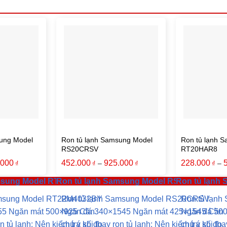
ung Model
Ron tủ lạnh Samsung Model
Ron tủ lạnh 
RS20CRSV
RT20HAR8
.000
452.000
925.000
228.000
–
–
₫
₫
₫
₫
amsung Model RT22M4032BY
Ron tủ lạnh Samsung Model RS20CRSV
Ron tủ lạnh
amsung Model RT22M4032BY
Ron tủ lạnh Samsung Model RS20CRSV
Ron tủ lạn
55 Ngăn mát 500×925 Cần
Ngăn đá 340×1545 Ngăn mát 425×1545 Cần
Ngăn đá 50
on tủ lạnh: Nên kiểm tra số đo
chú ý khi thay ron tủ lạnh: Nên kiểm tra số đo
chú ý khi tha