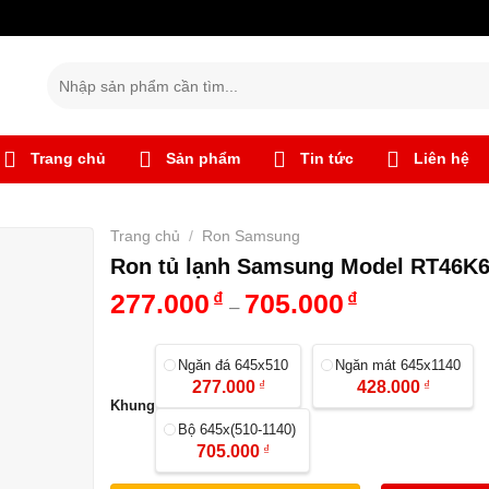
Tìm
kiếm:
Trang chủ
Sản phẩm
Tin tức
Liên hệ
Trang chủ
/
Ron Samsung
Ron tủ lạnh Samsung Model RT46K
277.000
₫
705.000
₫
–
Ngăn đá 645x510
Ngăn mát 645x1140
277.000
₫
428.000
₫
Khung
Bộ 645x(510-1140)
705.000
₫