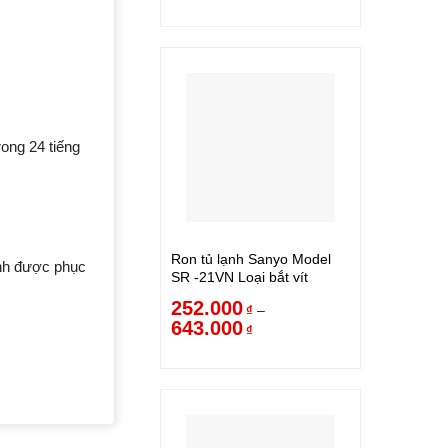
rong 24 tiếng
Ron tủ lạnh Sanyo Model
ạnh được phục
SR -21VN Loại bắt vít
252.000
–
₫
643.000
₫