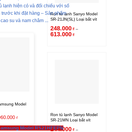
ủ lạnh hiện có và đối chiếu với số
 trước khi đặt hàng – Sản phẩm
Ron tủ lạnh Sanyo Model
SR-21JN(SL) Loại bắt vít
cao su và nam châm ...
248.000
–
₫
613.000
₫
Samsung Model
Ron tủ lạnh Sanyo Model
960.000
₫
SR-21MN Loại bắt vít
 Samsung Model RS21HFEPN
244.000
–
₫