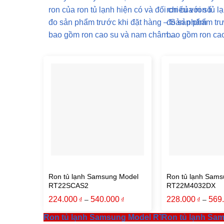
ron của ron tủ lạnh hiện có và đối chiếu với số
ron của ron tủ l
đo sản phẩm trước khi đặt hàng – Sản phẩm
đo sản phẩm tr
bao gồm ron cao su và nam châm ...
bao gồm ron cao
Ron tủ lạnh Samsung Model
Ron tủ lạnh Sams
RT22SCAS2
RT22M4032DX
224.000
540.000
228.000
569
–
–
₫
₫
₫
Ron tủ lạnh Samsung Model RT22SCAS2
Ron tủ lạnh S