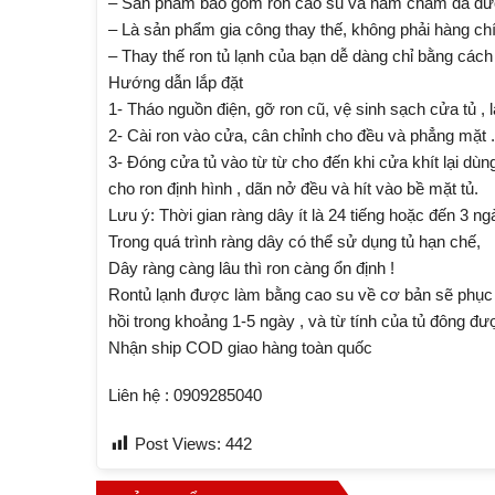
– Sản phẩm bao gồm ron cao su và nam châm đã đượ
– Là sản phẩm gia công thay thế, không phải hàng ch
– Thay thế ron tủ lạnh của bạn dễ dàng chỉ bằng cách
Hướng dẫn lắp đặt
1- Tháo nguồn điện, gỡ ron cũ, vệ sinh sạch cửa tủ , 
2- Cài ron vào cửa, cân chỉnh cho đều và phẳng mặt .
3- Đóng cửa tủ vào từ từ cho đến khi cửa khít lại dùn
cho ron định hình , dãn nở đều và hít vào bề mặt tủ.
Lưu ý: Thời gian ràng dây ít là 24 tiếng hoặc đến 3 ng
Trong quá trình ràng dây có thể sử dụng tủ hạn chế,
Dây ràng càng lâu thì ron càng ổn định !
Rontủ lạnh được làm bằng cao su về cơ bản sẽ phục hồ
hồi trong khoảng 1-5 ngày , và từ tính của tủ đông đ
Nhận ship COD giao hàng toàn quốc
Liên hệ : 0909285040
Post Views:
442