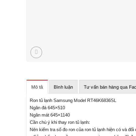
Mô tả
Bình luận
Tư vấn bán hàng qua Fa
Ron tủ lạnh Samsung Model RT46K6836SL
Ngăn đá 645×510
Ngăn mát 645×1140
Cần chú ý khi thay ron tủ lạnh:
Nên kiểm tra số đo ron của ron tủ lạnh hiện có và đối