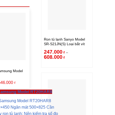
Ron tủ lạnh Sanyo Model
SR-S21JN(S) Loại bắt vít
247.000
–
₫
608.000
₫
Samsung Model
546.000
₫
 Samsung Model RT20HAR8
h Samsung Model RT20HAR8
0×450 Ngăn mát 500×825 Cần
y ron tủ lạnh: Nên kiểm tra số đo