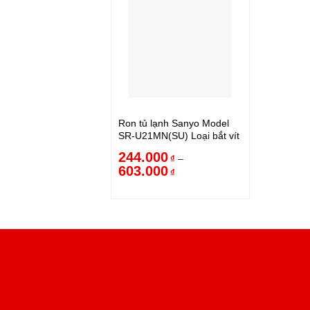
Ron tủ lạnh Sanyo Model
SR-U21MN(SU) Loại bắt vít
244.000
–
₫
603.000
₫