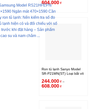
604.000
₫
h Samsung Model RS21HFEPN
0×1590 Ngăn mát 470×1590 Cần
y ron tủ lạnh: Nên kiểm tra số đo
ủ lạnh hiện có và đối chiếu với số
 trước khi đặt hàng – Sản phẩm
cao su và nam châm ...
Ron tủ lạnh Sanyo Model
SR-P21MN(ST) Loại bắt vít
244.000
–
₫
608.000
₫