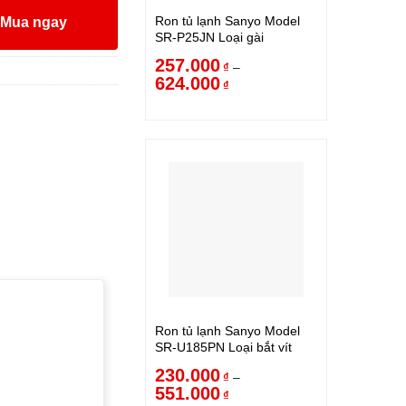
Ron tủ lạnh Sanyo Model
Mua ngay
SR-P25JN Loại gài
257.000
–
₫
624.000
₫
Ron tủ lạnh Sanyo Model
SR-U185PN Loại bắt vít
230.000
–
₫
551.000
₫