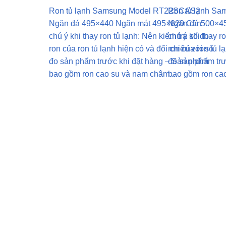
Ron tủ lạnh Samsung Model RT22SCAS2
Ron tủ lạnh S
Ngăn đá 495×440 Ngăn mát 495×820 Cần
Ngăn đá 500×4
chú ý khi thay ron tủ lạnh: Nên kiểm tra số đo
chú ý khi thay r
ron của ron tủ lạnh hiện có và đối chiếu với số
ron của ron tủ l
đo sản phẩm trước khi đặt hàng – Sản phẩm
đo sản phẩm tr
bao gồm ron cao su và nam châm ...
bao gồm ron cao