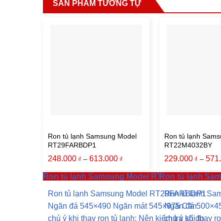
SẢN PHẨM TƯƠNG TỰ
Ron tủ lạnh Samsung Model
Ron tủ lạnh Sams
RT29FARBDP1
RT22M4032BY
248.000
613.000
229.000
571
–
–
₫
₫
₫
Ron tủ lạnh Samsung Model RT29FARBDP1
Ron tủ lạnh S
Ron tủ lạnh Samsung Model RT29FARBDP1
Ron tủ lạnh S
Ngăn đá 545×490 Ngăn mát 545×975 Cần
Ngăn đá 500×4
chú ý khi thay ron tủ lạnh: Nên kiểm tra số đo
chú ý khi thay r