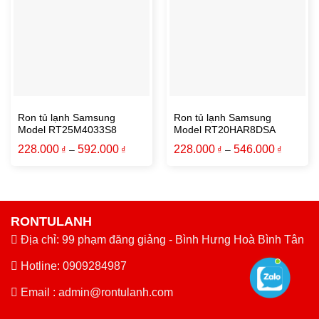
Ron tủ lạnh Samsung
Ron tủ lạnh Samsung
Model RT25M4033S8
Model RT20HAR8DSA
228.000
592.000
228.000
546.000
₫
–
₫
₫
–
₫
RONTULANH
Địa chỉ: 99 phạm đăng giảng - Bình Hưng Hoà Bình Tân
Hotline: 0909284987
Email :
admin@rontulanh.com