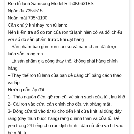
Ron tủ lạnh Samsung Model RT50K6631BS
Ngăn đá 735×515
Ngăn mát 735×1100
Cần chú ý khi thay ron tủ lạnh:
Nên kiểm tra số đo ron của ron tủ lạnh hiện có và đối chiếu
với số đo sản phẩm trước khi đặt hàng
– Sản phẩm bao gồm ron cao su và nam châm đã được
luồn sẵn trong ron
– Là sản phẩm gia công thay thế, không phải hàng chính
hãng
– Thay thế ron tủ lạnh của bạn dễ dàng chỉ bằng cách tháo
và lắp
Hướng dẫn lắp đặt
1- Tháo nguồn điện, gỡ ron cũ, vệ sinh sạch cửa tủ , lau khô
2- Cài ron vào cửa, cân chỉnh cho đều và phẳng mặt .
3- Đóng cửa tủ vào từ từ cho đến khi cửa khít lại dùng dây
ràng (dây thun buộc hàng) ràng quanh thân và cửa tủ. Để
yên trong 24 tiếng cho ron định hình , dãn nở đều và hít vào
bề mặt tủ.