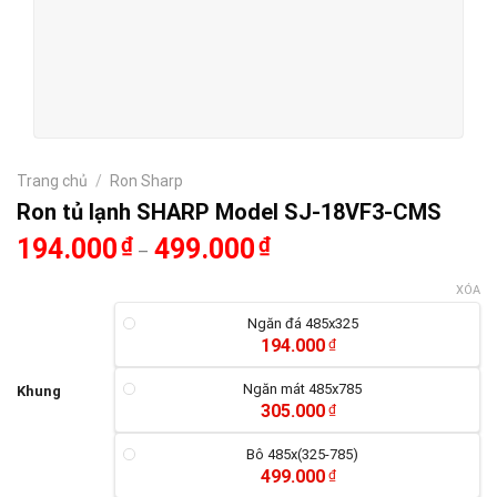
Trang chủ
/
Ron Sharp
Ron tủ lạnh SHARP Model SJ-18VF3-CMS
194.000
₫
499.000
₫
–
XÓA
Ngăn đá 485x325
194.000
₫
Ngăn mát 485x785
Khung
305.000
₫
Bô 485x(325-785)
499.000
₫