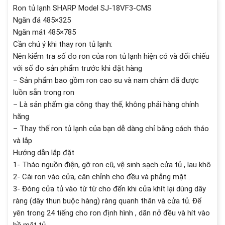
Ron tủ lạnh SHARP Model SJ-18VF3-CMS
Ngăn đá 485×325
Ngăn mát 485×785
Cần chú ý khi thay ron tủ lạnh:
Nên kiểm tra số đo ron của ron tủ lạnh hiện có và đối chiếu
với số đo sản phẩm trước khi đặt hàng
– Sản phẩm bao gồm ron cao su và nam châm đã được
luồn sẵn trong ron
– Là sản phẩm gia công thay thế, không phải hàng chính
hãng
– Thay thế ron tủ lạnh của bạn dễ dàng chỉ bằng cách tháo
và lắp
Hướng dẫn lắp đặt
1- Tháo nguồn điện, gỡ ron cũ, vệ sinh sạch cửa tủ , lau khô
2- Cài ron vào cửa, cân chỉnh cho đều và phẳng mặt .
3- Đóng cửa tủ vào từ từ cho đến khi cửa khít lại dùng dây
ràng (dây thun buộc hàng) ràng quanh thân và cửa tủ. Để
yên trong 24 tiếng cho ron định hình , dãn nở đều và hít vào
bề mặt tủ.