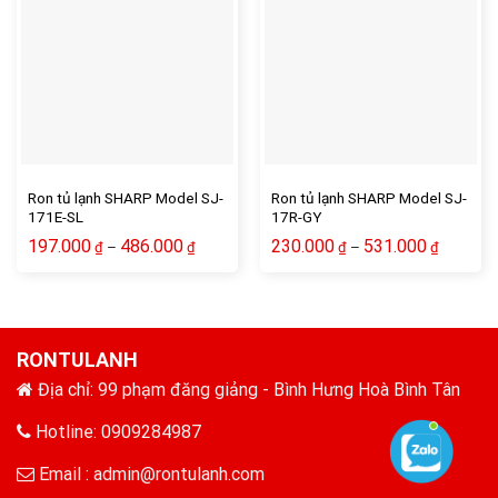
Ron tủ lạnh SHARP Model SJ-
Ron tủ lạnh SHARP Model SJ-
171E-SL
17R-GY
197.000
486.000
230.000
531.000
–
–
₫
₫
₫
₫
RONTULANH
Địa chỉ: 99 phạm đăng giảng - Bình Hưng Hoà Bình Tân
Hotline: 0909284987
Email :
admin@rontulanh.com