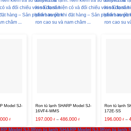
: Nên kiểm tra số đo ron của
thay ron tủ lạnh: Nên kiểm tra số đo ron của
thay ron tủ l
 có và đối chiếu với số đo sản
ron tủ lạnh hiện có và đối chiếu với số đo sản
ron tủ lạnh h
 đặt hàng – Sản phẩm bao gồm
phẩm trước khi đặt hàng – Sản phẩm bao gồ
phẩm trước 
am châm ...
ron cao su và nam châm ...
ron cao su v
P Model SJ-
Ron tủ lạnh SHARP Model SJ-
Ron tủ lạnh 
16VF4-WMS
172E-SS
.000
197.000
486.000
196.000
–
–
₫
₫
₫
₫
ARP Model SJ-170S
Ron tủ lạnh SHARP Model SJ-16VF4-WMS
Ron tủ lạnh