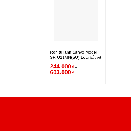
Ron tủ lạnh Sanyo Model
SR-U21MN(SU) Loại bắt vít
244.000
–
₫
603.000
₫