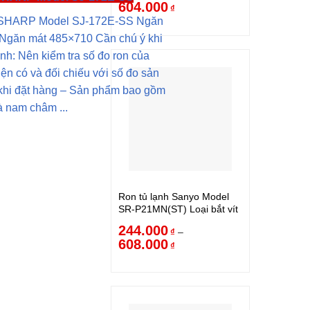
604.000
₫
h SHARP Model SJ-172E-SS Ngăn
Ngăn mát 485×710 Cần chú ý khi
ạnh: Nên kiểm tra số đo ron của
iện có và đối chiếu với số đo sản
khi đặt hàng – Sản phẩm bao gồm
à nam châm ...
Ron tủ lạnh Sanyo Model
SR-P21MN(ST) Loại bắt vít
244.000
–
₫
608.000
₫