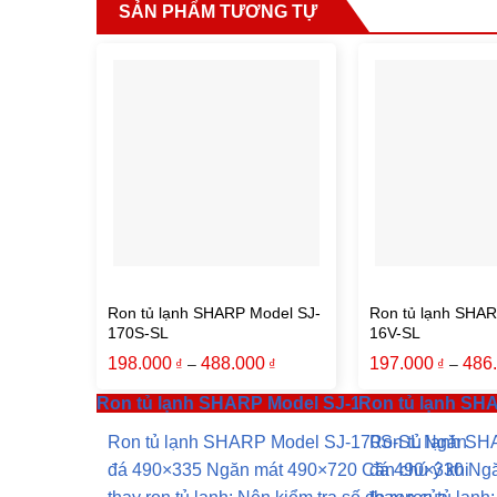
SẢN PHẨM TƯƠNG TỰ
Ron tủ lạnh SHARP Model SJ-
Ron tủ lạnh SHAR
170S-SL
16V-SL
198.000
488.000
197.000
486
–
–
₫
₫
₫
Ron tủ lạnh SHARP Model SJ-170S-SL
Ron tủ lạnh SH
Ron tủ lạnh SHARP Model SJ-170S-SL Ngăn
Ron tủ lạnh S
đá 490×335 Ngăn mát 490×720 Cần chú ý khi
đá 490×330 Ngă