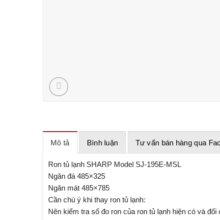
Mô tả
Bình luận
Tư vấn bán hàng qua Fa
Ron tủ lạnh SHARP Model SJ-195E-MSL
Ngăn đá 485×325
Ngăn mát 485×785
Cần chú ý khi thay ron tủ lạnh:
Nên kiểm tra số đo ron của ron tủ lạnh hiện có và đối