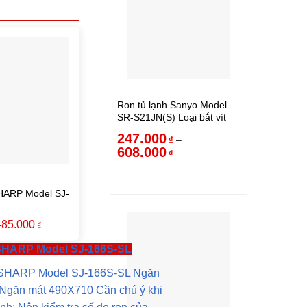
Ron tủ lạnh Sanyo Model
SR-S21JN(S) Loại bắt vít
247.000
–
₫
608.000
₫
SHARP Model SJ-
485.000
₫
 SHARP Model SJ-166S-SL
n
h SHARP Model SJ-166S-SL Ngăn
Ngăn mát 490X710 Cần chú ý khi