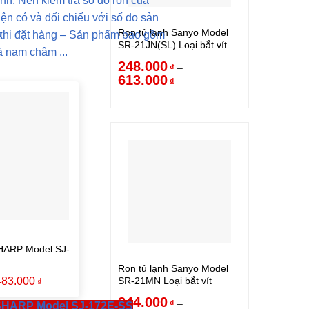
ạnh: Nên kiểm tra số đo ron của
iện có và đối chiếu với số đo sản
Ron tủ lạnh Sanyo Model
m
khi đặt hàng – Sản phẩm bao gồm
SR-21JN(SL) Loại bắt vít
à nam châm ...
248.000
–
₫
613.000
₫
SHARP Model SJ-
Ron tủ lạnh Sanyo Model
483.000
SR-21MN Loại bắt vít
₫
244.000
–
₫
 SHARP Model SJ-172E-SS