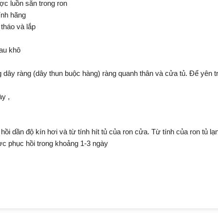
c luồn sẵn trong ron
ính hãng
 tháo và lắp
lau khô
g dây ràng (dây thun buộc hàng) ràng quanh thân và cửa tủ. Để yên t
ày ,
i dần độ kín hơi và từ tính hít tủ của ron cửa. Từ tính của ron tủ l
ược phục hồi trong khoảng 1-3 ngày