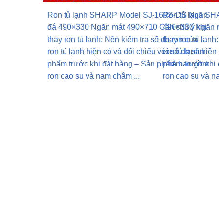
Ron tủ lạnh SHARP Model SJ-169S-DS Ngăn
Ron tủ lạnh S
đá 490×330 Ngăn mát 490×710 Cần chú ý khi
490×330 Ngăn m
thay ron tủ lạnh: Nên kiểm tra số đo ron của
thay ron tủ lạnh
ron tủ lạnh hiện có và đối chiếu với số đo sản
ron tủ lạnh hiện
phẩm trước khi đặt hàng – Sản phẩm bao gồm
phẩm trước khi
ron cao su và nam châm ...
ron cao su và n