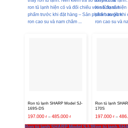
thay ron tủ lạnh: Nên kiểm tra số đo ron của
thay ron tủ lạnh
ron tủ lạnh hiện có và đối chiếu với số đo sản
ron tủ lạnh hiện
phẩm trước khi đặt hàng – Sản phẩm bao gồm
phẩm trước khi
ron cao su và nam châm ...
ron cao su và n
Ron tủ lạnh SHARP Model SJ-
Ron tủ lạnh SHAR
169S-DS
170S
197.000
485.000
197.000
486
–
–
₫
₫
₫
Ron tủ lạnh SHARP Model SJ-169S-DS
Ron tủ lạnh SH