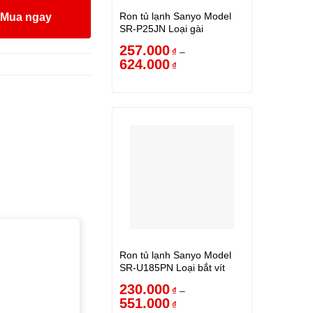
Ron tủ lạnh Sanyo Model
Mua ngay
SR-P25JN Loại gài
257.000
–
₫
624.000
₫
Ron tủ lạnh Sanyo Model
SR-U185PN Loại bắt vít
230.000
–
₫
551.000
₫