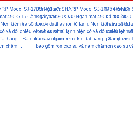
HARP Model SJ-170S Ngăn đá
Ron tủ lạnh SHARP Model SJ-16VF4-WMS
Ron tủ lạn
át 490×715 Cần chú ý khi
Ngăn đá 490X330 Ngăn mát 490X715 Cần
đá 485×330 
: Nên kiểm tra số đo ron của
chú ý khi thay ron tủ lạnh: Nên kiểm tra số đo
thay ron tủ l
 có và đối chiếu với số đo sản
ron của ron tủ lạnh hiện có và đối chiếu với số
ron tủ lạnh h
 đặt hàng – Sản phẩm bao gồm
đo sản phẩm trước khi đặt hàng – Sản phẩm
phẩm trước 
am châm ...
bao gồm ron cao su và nam châm ...
ron cao su v