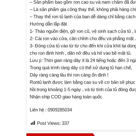
– Sản phẩm bao gồm ron cao su và nam châm đã đượ
– Là sản phẩm gia công thay thế, không phải hàng ch
– Thay thế ron tủ lạnh của bạn dễ dàng chỉ bằng cách
Hướng dẫn lắp đặt
1- Tháo nguồn điện, gỡ ron cũ, vệ sinh sạch cửa tủ , 
2- Cài ron vào cửa, cân chỉnh cho đều và phẳng mặt .
3- Đóng cửa tủ vào từ từ cho đến khi cửa khít lại dùn
cho ron định hình , dãn nở đều và hít vào bề mặt tủ.
Lưu ý: Thời gian ràng dây ít là 24 tiếng hoặc đến 3 ng
Trong quá trình ràng dây có thể sử dụng tủ hạn chế,
Dây ràng càng lâu thì ron càng ổn định !
Rontủ lạnh được làm bằng cao su về cơ bản sẽ phục hồ
hồi trong khoảng 1-5 ngày , và từ tính của tủ đông đ
Nhận ship COD giao hàng toàn quốc
Liên hệ : 0909285034
Post Views:
337