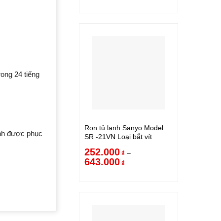
rong 24 tiếng
Ron tủ lạnh Sanyo Model
ạnh được phục
SR -21VN Loại bắt vít
252.000
–
₫
643.000
₫