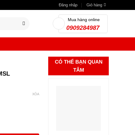
Đăng nhập
Giỏ hàng
Mua hàng online
0909284987
CÓ THỂ BẠN QUAN
TÂM
-MSL
XÓA