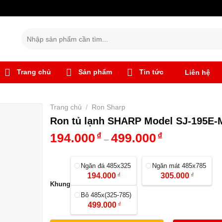
Tìm
kiếm:
Trang chủ
Sản phẩm
Tin tức
Liên hệ
Trang chủ
/
Ron Sharp
Ron tủ lạnh SHARP Model SJ-195E
194.000
₫
499.000
₫
–
Ngăn đá 485x325
Ngăn mát 485x785
194.000
₫
305.000
₫
Khung
Bô 485x(325-785)
499.000
₫