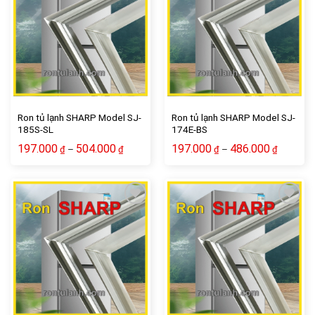
Add to wishlist
Add to wishlist
Ron tủ lạnh SHARP Model SJ-
Ron tủ lạnh SHARP Model SJ-
185S-SL
174E-BS
197.000
504.000
197.000
486.000
–
–
₫
₫
₫
₫
Add to wishlist
Add to wishlist