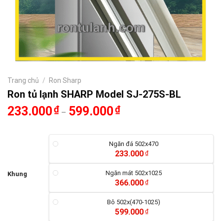
Trang chủ
/
Ron Sharp
Ron tủ lạnh SHARP Model SJ-275S-BL
233.000
₫
599.000
₫
–
Ngăn đá 502x470
233.000
₫
Ngăn mát 502x1025
Khung
366.000
₫
Bô 502x(470-1025)
599.000
₫