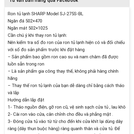
Tư vấn bán hàng qua Facebook
Ron tủ lạnh SHARP Model SJ-275S-BL
Ngăn đá 502×470
Ngăn mát 502×1025
Cần chú ý khi thay ron tủ lạnh:
Nên kiểm tra số đo ron của ron tủ lạnh hiện có và đối chiếu
với số đo sản phẩm trước khi đặt hàng
– Sản phẩm bao gồm ron cao su và nam châm đã được
luồn sẵn trong ron
– Là sản phẩm gia công thay thế, không phải hàng chính
hãng
– Thay thế ron tủ lạnh của bạn dễ dàng chỉ bằng cách tháo
và lắp
Hướng dẫn lắp đặt
1- Tháo nguồn điện, gỡ ron cũ, vệ sinh sạch cửa tủ , lau khô
2- Cài ron vào cửa, cân chỉnh cho đều và phẳng mặt .
3- Đóng cửa tủ vào từ từ cho đến khi cửa khít lại dùng dây
ràng (dây thun buộc hàng) ràng quanh thân và cửa tủ. Để