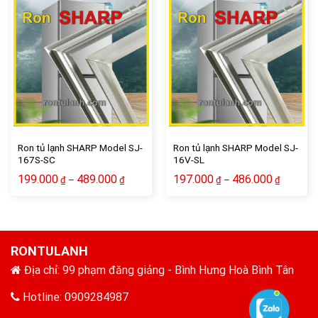
Add to wishlist
Add to wishlist
Ron tủ lạnh SHARP Model SJ-
Ron tủ lạnh SHARP Model SJ-
167S-SC
16V-SL
199.000
489.000
197.000
486.000
–
–
₫
₫
₫
₫
RONTULANH
Địa chỉ: 99 phạm đăng giảng - Bình Hưng Hoà Bình Tân
Hotline: 0909284987