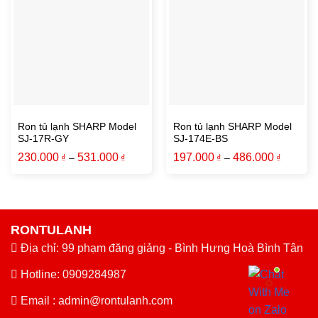
Ron tủ lạnh SHARP Model
Ron tủ lạnh SHARP Model
SJ-17R-GY
SJ-174E-BS
230.000
531.000
197.000
486.000
₫
–
₫
₫
–
₫
RONTULANH
Địa chỉ: 99 phạm đăng giảng - Bình Hưng Hoà Bình Tân
Hotline: 0909284987
Email :
admin@rontulanh.com