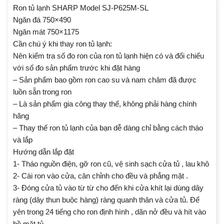
Ron tủ lạnh SHARP Model SJ-P625M-SL
Ngăn đá 750×490
Ngăn mát 750×1175
Cần chú ý khi thay ron tủ lạnh:
Nên kiểm tra số đo ron của ron tủ lạnh hiện có và đối chiếu
với số đo sản phẩm trước khi đặt hàng
– Sản phẩm bao gồm ron cao su và nam châm đã được
luồn sẵn trong ron
– Là sản phẩm gia công thay thế, không phải hàng chính
hãng
– Thay thế ron tủ lạnh của bạn dễ dàng chỉ bằng cách tháo
và lắp
Hướng dẫn lắp đặt
1- Tháo nguồn điện, gỡ ron cũ, vệ sinh sạch cửa tủ , lau khô
2- Cài ron vào cửa, cân chỉnh cho đều và phẳng mặt .
3- Đóng cửa tủ vào từ từ cho đến khi cửa khít lại dùng dây
ràng (dây thun buộc hàng) ràng quanh thân và cửa tủ. Để
yên trong 24 tiếng cho ron định hình , dãn nở đều và hít vào
bề mặt tủ.