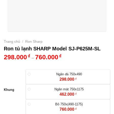
Trang chủ
/
Ron Sharp
Ron tủ lạnh SHARP Model SJ-P625M-SL
298.000
₫
760.000
₫
–
Ngăn đá 750x490
298.000
₫
Ngăn mát 750x1175
Khung
462.000
₫
Bô 750x(490-1175)
760.000
₫