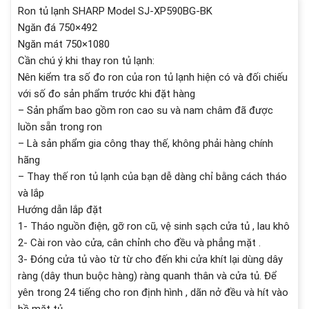
Ron tủ lạnh SHARP Model SJ-XP590BG-BK
Ngăn đá 750×492
Ngăn mát 750×1080
Cần chú ý khi thay ron tủ lạnh:
Nên kiểm tra số đo ron của ron tủ lạnh hiện có và đối chiếu
với số đo sản phẩm trước khi đặt hàng
– Sản phẩm bao gồm ron cao su và nam châm đã được
luồn sẵn trong ron
– Là sản phẩm gia công thay thế, không phải hàng chính
hãng
– Thay thế ron tủ lạnh của bạn dễ dàng chỉ bằng cách tháo
và lắp
Hướng dẫn lắp đặt
1- Tháo nguồn điện, gỡ ron cũ, vệ sinh sạch cửa tủ , lau khô
2- Cài ron vào cửa, cân chỉnh cho đều và phẳng mặt .
3- Đóng cửa tủ vào từ từ cho đến khi cửa khít lại dùng dây
ràng (dây thun buộc hàng) ràng quanh thân và cửa tủ. Để
yên trong 24 tiếng cho ron định hình , dãn nở đều và hít vào
bề mặt tủ.