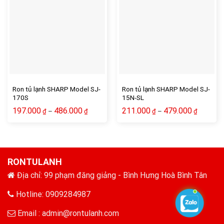
Ron tủ lạnh SHARP Model SJ-
Ron tủ lạnh SHARP Model SJ-
170S
15N-SL
197.000
486.000
211.000
479.000
–
–
₫
₫
₫
₫
RONTULANH
Địa chỉ: 99 phạm đăng giảng - Bình Hưng Hoà Bình Tân
Hotline: 0909284987
Email :
admin@rontulanh.com