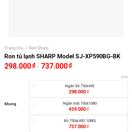
Trang chủ
/
Ron Sharp
Ron tủ lạnh SHARP Model SJ-XP590BG-BK
298.000
₫
737.000
₫
–
XÓA
Ngăn đá 750x492
298.000
₫
Ngăn mát 750x1080
Khung
439.000
₫
Bô 750x(492-1080)
737.000
₫