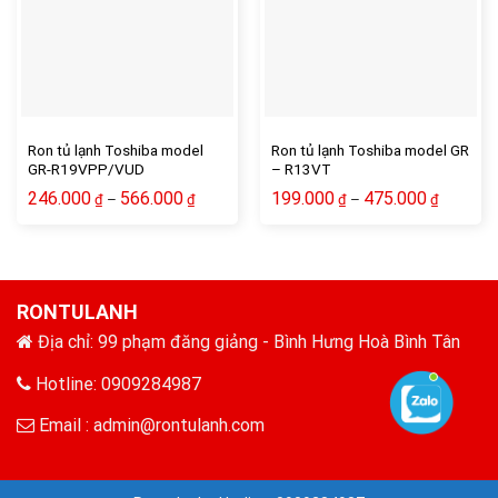
Ron tủ lạnh Toshiba model
Ron tủ lạnh Toshiba model GR
GR-R19VPP/VUD
– R13VT
246.000
566.000
199.000
475.000
–
–
₫
₫
₫
₫
RONTULANH
Địa chỉ: 99 phạm đăng giảng - Bình Hưng Hoà Bình Tân
Hotline: 0909284987
Email :
admin@rontulanh.com