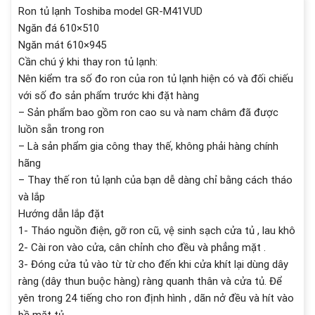
Ron tủ lạnh Toshiba model GR-M41VUD
Ngăn đá 610×510
Ngăn mát 610×945
Cần chú ý khi thay ron tủ lạnh:
Nên kiểm tra số đo ron của ron tủ lạnh hiện có và đối chiếu
với số đo sản phẩm trước khi đặt hàng
– Sản phẩm bao gồm ron cao su và nam châm đã được
luồn sẵn trong ron
– Là sản phẩm gia công thay thế, không phải hàng chính
hãng
– Thay thế ron tủ lạnh của bạn dễ dàng chỉ bằng cách tháo
và lắp
Hướng dẫn lắp đặt
1- Tháo nguồn điện, gỡ ron cũ, vệ sinh sạch cửa tủ , lau khô
2- Cài ron vào cửa, cân chỉnh cho đều và phẳng mặt .
3- Đóng cửa tủ vào từ từ cho đến khi cửa khít lại dùng dây
ràng (dây thun buộc hàng) ràng quanh thân và cửa tủ. Để
yên trong 24 tiếng cho ron định hình , dãn nở đều và hít vào
bề mặt tủ.