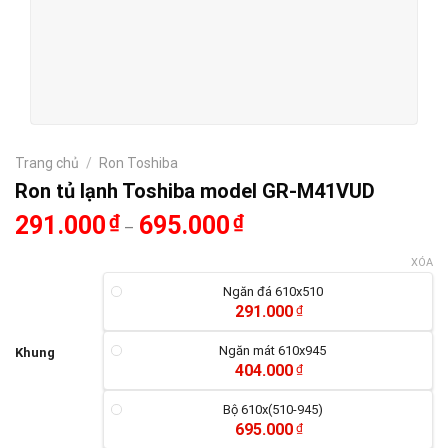
Trang chủ
/
Ron Toshiba
Ron tủ lạnh Toshiba model GR-M41VUD
291.000
₫
695.000
₫
–
XÓA
Ngăn đá 610x510
291.000
₫
Ngăn mát 610x945
Khung
404.000
₫
Bộ 610x(510-945)
695.000
₫