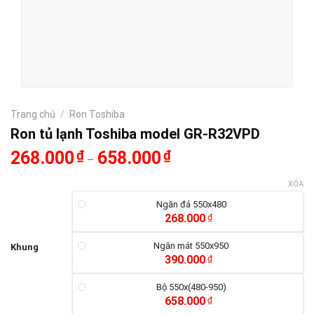
Trang chủ
/
Ron Toshiba
Ron tủ lạnh Toshiba model GR-R32VPD
268.000
₫
658.000
₫
–
XÓA
Ngăn đá 550x480
268.000
₫
Ngăn mát 550x950
Khung
390.000
₫
Bộ 550x(480-950)
658.000
₫