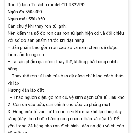
Ron tủ lạnh Toshiba model GR-R32VPD
Ngăn đá 550×480
Ngăn mát 550×950
Cần chú ý khi thay ron tủ lạnh:
Nên kiểm tra số đo ron của ron tủ lạnh hiện có và đối chiếu
với số đo sản phẩm trước khi đặt hàng
– Sản phẩm bao gồm ron cao su và nam châm đã được
luồn sẵn trong ron
– Là sản phẩm gia công thay thế, không phải hàng chính
hãng
– Thay thế ron tủ lạnh của bạn dễ dàng chỉ bằng cách tháo
và lắp
Hướng dẫn lắp đặt
1- Tháo nguồn điện, gỡ ron cũ, vệ sinh sạch cửa tủ , lau khô
2- Cài ron vào cửa, cân chỉnh cho đều và phẳng mặt .
3- Đóng cửa tủ vào từ từ cho đến khi cửa khít lại dùng dây
ràng (dây thun buộc hàng) ràng quanh thân và cửa tủ. Để
yên trong 24 tiếng cho ron định hình , dãn nở đều và hít vào
bề mặt tủ.