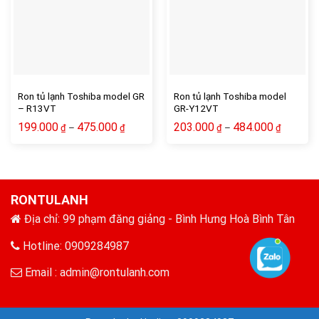
Ron tủ lạnh Toshiba model GR
Ron tủ lạnh Toshiba model
– R13VT
GR-Y12VT
199.000
475.000
203.000
484.000
–
–
₫
₫
₫
₫
RONTULANH
Địa chỉ: 99 phạm đăng giảng - Bình Hưng Hoà Bình Tân
Hotline: 0909284987
Email :
admin@rontulanh.com