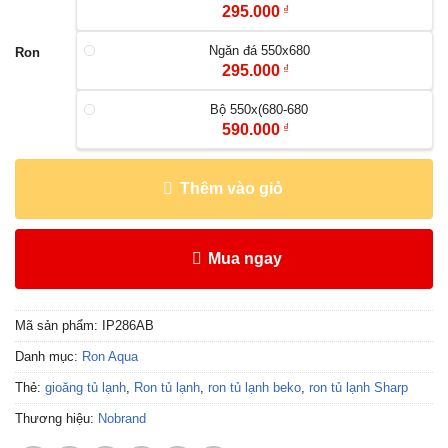
295.000
₫
Ngăn đá 550x680
Ron
295.000
₫
Bộ 550x(680-680
590.000
₫
Thêm vào giỏ
Mua ngay
Mã sản phẩm:
IP286AB
Danh mục:
Ron Aqua
Thẻ:
gioăng tủ lạnh
,
Ron tủ lạnh
,
ron tủ lạnh beko
,
ron tủ lạnh Sharp
Thương hiệu:
Nobrand