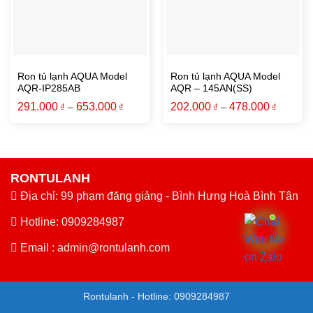
Ron tủ lạnh AQUA Model
Ron tủ lạnh AQUA Model
AQR-IP285AB
AQR – 145AN(SS)
291.000
653.000
202.000
478.000
₫
–
₫
₫
–
₫
RONTULANH
Địa chỉ: 99 phạm đăng giảng - Bình Hưng Hoà Bình Tân
Hotline: 0909284987
Email :
admin@rontulanh.com
Rontulanh - Hotline: 0909284987