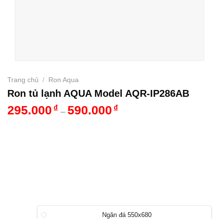
Trang chủ
/
Ron Aqua
Ron tủ lạnh AQUA Model AQR-IP286AB
295.000
₫
590.000
₫
–
Ngăn đá 550x680