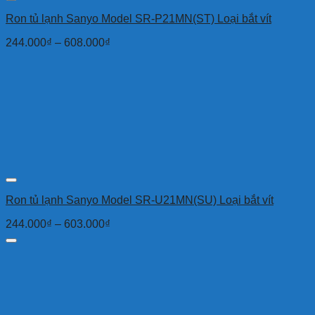
Ron tủ lạnh Sanyo Model SR-P21MN(ST) Loại bắt vít
244.000
₫
–
608.000
₫
Ron tủ lạnh Sanyo Model SR-U21MN(SU) Loại bắt vít
244.000
₫
–
603.000
₫