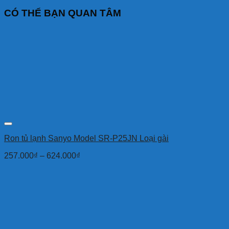
CÓ THỂ BẠN QUAN TÂM
Ron tủ lạnh Sanyo Model SR-P25JN Loại gài
257.000
₫
–
624.000
₫