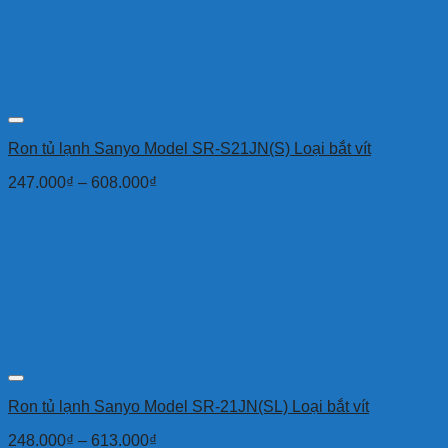
Ron tủ lạnh Sanyo Model SR-S21JN(S) Loại bắt vít
247.000
₫
–
608.000
₫
Ron tủ lạnh Sanyo Model SR-21JN(SL) Loại bắt vít
248.000
₫
–
613.000
₫