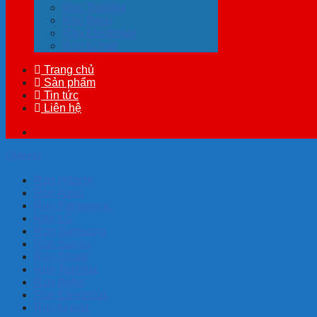
Ron Toshiba
Ron Beko
Ron Elextrolux
Ron tủ mát
Trang chủ
Sản phẩm
Tin tức
Liên hệ
Menu
Ron Hitachi
Ron Aqua
Ron Panasonic
Ron LG
Ron Samsung
Ron Sanyo
Ron Sharp
Ron Toshiba
Ron Beko
Ron Elextrolux
Ron tủ mát