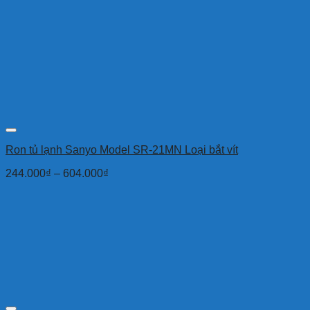
Ron tủ lạnh Sanyo Model SR-21MN Loại bắt vít
244.000
₫
–
604.000
₫