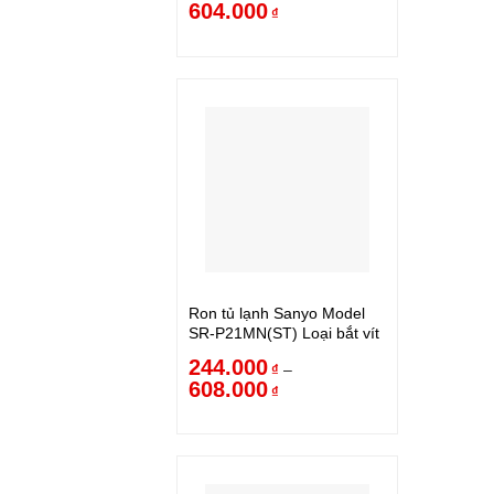
604.000
₫
Ron tủ lạnh Sanyo Model
SR-P21MN(ST) Loại bắt vít
244.000
–
₫
608.000
₫