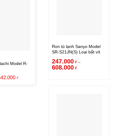
Ron tủ lạnh Sanyo Model
SR-S21JN(S) Loại bắt vít
247.000
–
₫
tachi Model R-
608.000
₫
542.000
₫