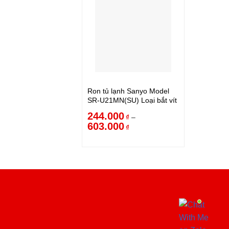
Ron tủ lạnh Sanyo Model
SR-U21MN(SU) Loại bắt vít
244.000
–
₫
603.000
₫