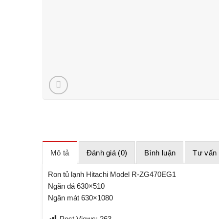
Mô tả
Đánh giá (0)
Bình luận
Tư vấn
Ron tủ lạnh Hitachi Model R-ZG470EG1
Ngăn đá 630×510
Ngăn mát 630×1080
Post Views:
263