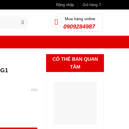
Đăng nhập
Giỏ hàng
Mua hàng online
0909284987
CÓ THỂ BẠN QUAN
TÂM
EG1
XÓA