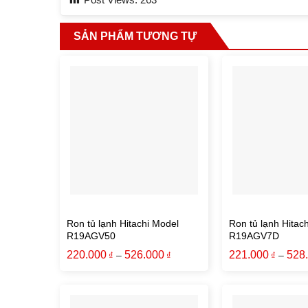
SẢN PHẨM TƯƠNG TỰ
Ron tủ lạnh Hitachi Model
Ron tủ lạnh Hitac
R19AGV50
R19AGV7D
220.000
526.000
221.000
528
–
–
₫
₫
₫