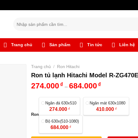
Tìm
kiếm:
Trang chủ
Sản phẩm
Tin tức
Liên hệ
Trang chủ
/
Ron Hitachi
Ron tủ lạnh Hitachi Model R-ZG470
274.000
₫
684.000
₫
–
Ngăn đá 630x510
Ngăn mát 630x1080
274.000
₫
410.000
₫
Ron
Bộ 630x(510-1080)
684.000
₫