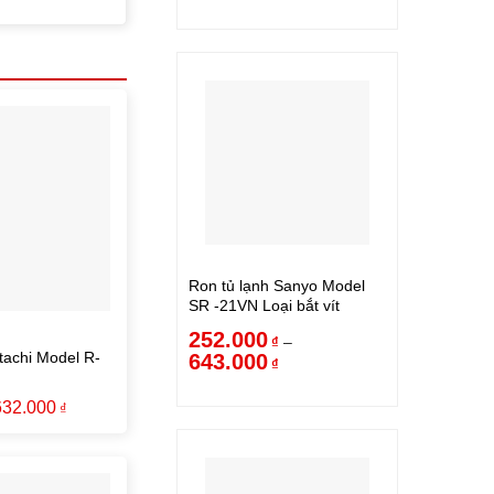
Ron tủ lạnh Sanyo Model
SR -21VN Loại bắt vít
252.000
–
₫
tachi Model R-
643.000
₫
632.000
₫