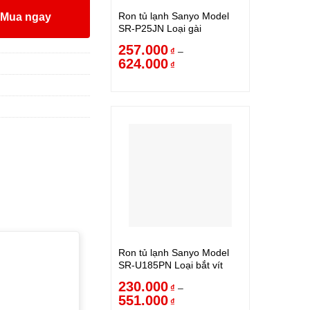
Ron tủ lạnh Sanyo Model
Mua ngay
SR-P25JN Loại gài
257.000
–
₫
624.000
₫
Ron tủ lạnh Sanyo Model
SR-U185PN Loại bắt vít
230.000
–
₫
551.000
₫