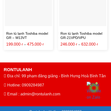
Ron tủ lạnh Toshiba model
Ron tủ lạnh Toshiba model
GR – W13VT
GR-21VPD/VPU
199.000
475.000
246.000
632.000
₫
–
₫
₫
–
₫
RONTULANH
Địa chỉ: 99 phạm đăng giảng - Bình Hưng Hoà Bình Tân
Hotline: 0909284987
Email :
admin@rontulanh.com