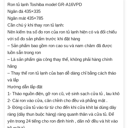
Ron tủ lạnh Toshiba model GR-A16VPD
Ngăn đá 435×335
Ngăn mát 435×785
Cần chú ý khi thay ron tủ lạnh:
Nên kiểm tra số đo ron của ron tủ lạnh hiện có và đối chiếu
với số đo sản phẩm trước khi đặt hàng
– Sản phẩm bao gồm ron cao su và nam châm đã được
luồn sẵn trong ron
– Là sản phẩm gia công thay thế, không phải hàng chính
hãng
– Thay thế ron tủ lạnh của bạn dễ dàng chỉ bằng cách tháo
và lắp
Hướng dẫn lắp đặt
1- Tháo nguồn điện, gỡ ron cũ, vệ sinh sạch cửa tủ , lau khô
2- Cài ron vào cửa, cân chỉnh cho đều và phẳng mặt .
3- Đóng cửa tủ vào từ từ cho đến khi cửa khít lại dùng dây
ràng (dây thun buộc hàng) ràng quanh thân và cửa tủ. Để
yên trong 24 tiếng cho ron định hình , dãn nở đều và hít vào
bề mặt tủ.