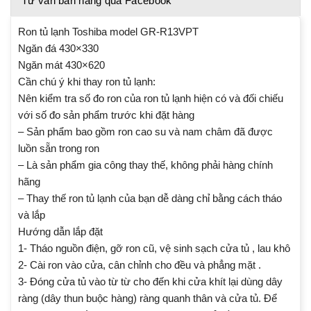
Tư vấn bán hàng qua Facebook
Ron tủ lạnh Toshiba model GR-R13VPT
Ngăn đá 430×330
Ngăn mát 430×620
Cần chú ý khi thay ron tủ lạnh:
Nên kiểm tra số đo ron của ron tủ lạnh hiện có và đối chiếu
với số đo sản phẩm trước khi đặt hàng
– Sản phẩm bao gồm ron cao su và nam châm đã được
luồn sẵn trong ron
– Là sản phẩm gia công thay thế, không phải hàng chính
hãng
– Thay thế ron tủ lạnh của bạn dễ dàng chỉ bằng cách tháo
và lắp
Hướng dẫn lắp đặt
1- Tháo nguồn điện, gỡ ron cũ, vệ sinh sạch cửa tủ , lau khô
2- Cài ron vào cửa, cân chỉnh cho đều và phẳng mặt .
3- Đóng cửa tủ vào từ từ cho đến khi cửa khít lại dùng dây
ràng (dây thun buộc hàng) ràng quanh thân và cửa tủ. Để