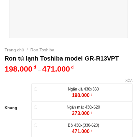
Trang chủ
/
Ron Toshiba
Ron tủ lạnh Toshiba model GR-R13VPT
198.000
₫
471.000
₫
–
XÓA
Ngăn đá 430x330
198.000
₫
Ngăn mát 430x620
Khung
273.000
₫
Bộ 430x(330-620)
471.000
₫