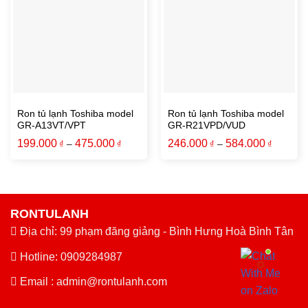
Add to wishlist
Add to wishlist
Ron tủ lạnh Toshiba model
Ron tủ lạnh Toshiba model
GR-A13VT/VPT
GR-R21VPD/VUD
199.000
475.000
246.000
584.000
₫
–
₫
₫
–
₫
RONTULANH
Địa chỉ: 99 phạm đăng giảng - Bình Hưng Hoà Bình Tân
Hotline: 0909284987
Email :
admin@rontulanh.com