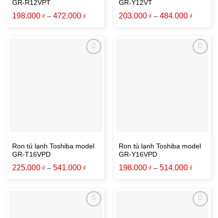
GR-R12VPT
GR-Y12VT
198.000
472.000
203.000
484.000
₫
–
₫
₫
–
₫
Add to wishlist
Add to wishlist
Ron tủ lạnh Toshiba model
Ron tủ lạnh Toshiba model
GR-T16VPD
GR-Y16VPD
225.000
541.000
198.000
514.000
₫
–
₫
₫
–
₫