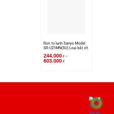
Ron tủ lạnh Sanyo Model
SR-U21MN(SU) Loại bắt vít
244.000
–
₫
603.000
₫