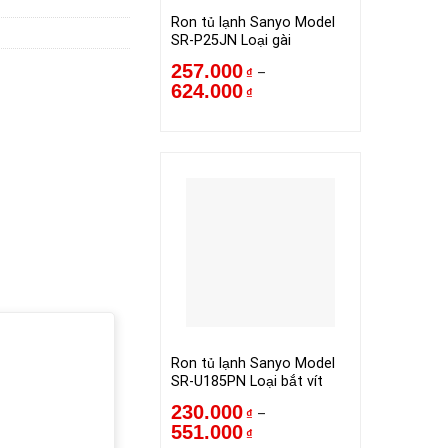
Ron tủ lạnh Sanyo Model
SR-P25JN Loại gài
257.000
–
₫
624.000
₫
Ron tủ lạnh Sanyo Model
SR-U185PN Loại bắt vít
230.000
–
₫
551.000
₫