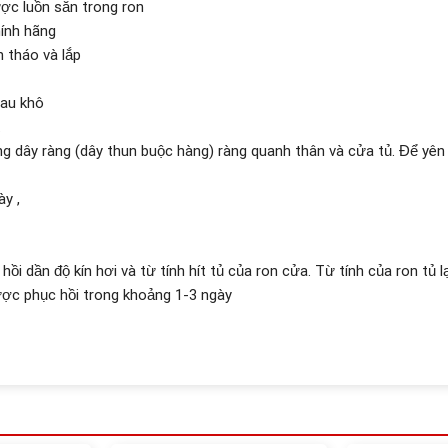
c luồn sẵn trong ron
hính hãng
h tháo và lắp
lau khô
.
ng dây ràng (dây thun buộc hàng) ràng quanh thân và cửa tủ. Để yên
ày ,
i dần độ kín hơi và từ tính hít tủ của ron cửa. Từ tính của ron tủ
được phục hồi trong khoảng 1-3 ngày