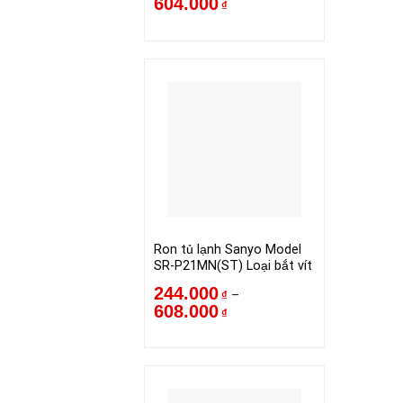
604.000
₫
Ron tủ lạnh Sanyo Model
SR-P21MN(ST) Loại bắt vít
244.000
–
₫
608.000
₫