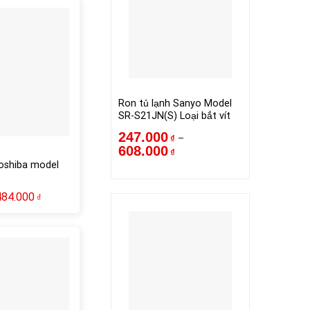
Ron tủ lạnh Sanyo Model
SR-S21JN(S) Loại bắt vít
247.000
–
₫
608.000
₫
Toshiba model
484.000
₫