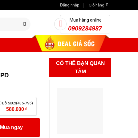
Đăng nhập
Giỏ hàng
Mua hàng online
0909284987
CÓ THỂ BẠN QUAN
TÂM
VPD
Bộ 500x(435-795)
580.000
₫
Mua ngay