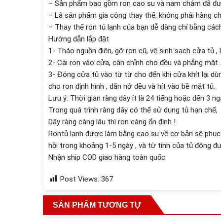
– Sản phẩm bao gồm ron cao su và nam châm đã đượ
– Là sản phẩm gia công thay thế, không phải hàng c
– Thay thế ron tủ lạnh của bạn dễ dàng chỉ bằng các
Hướng dẫn lắp đặt
1- Tháo nguồn điện, gỡ ron cũ, vệ sinh sạch cửa tủ , 
2- Cài ron vào cửa, cân chỉnh cho đều và phẳng mặt 
3- Đóng cửa tủ vào từ từ cho đến khi cửa khít lại dù
cho ron định hình , dãn nở đều và hít vào bề mặt tủ.
Lưu ý: Thời gian ràng dây ít là 24 tiếng hoặc đến 3 ng
Trong quá trình ràng dây có thể sử dụng tủ hạn chế,
Dây ràng càng lâu thì ron càng ổn định !
Rontủ lạnh được làm bằng cao su về cơ bản sẽ phục hồ
hồi trong khoảng 1-5 ngày , và từ tính của tủ đông 
Nhận ship COD giao hàng toàn quốc
Post Views:
367
SẢN PHẨM TƯƠNG TỰ