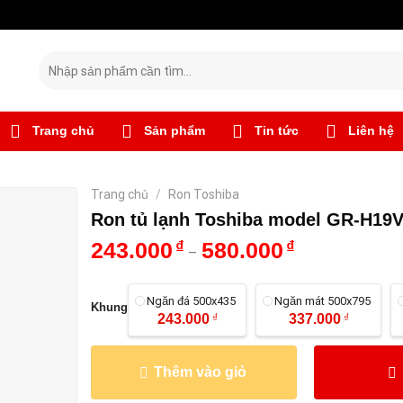
Tìm
kiếm:
Trang chủ
Sản phẩm
Tin tức
Liên hệ
Trang chủ
/
Ron Toshiba
Ron tủ lạnh Toshiba model GR-H19
243.000
₫
580.000
₫
–
Ngăn đá 500x435
Ngăn mát 500x795
Khung
243.000
₫
337.000
₫
Thêm vào giỏ