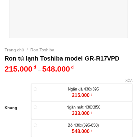
Trang chủ
/
Ron Toshiba
Ron tủ lạnh Toshiba model GR-R17VPD
215.000
₫
548.000
₫
–
XÓA
Ngăn đá 430x395
215.000
₫
Ngăn mát 430X850
Khung
333.000
₫
Bộ 430x(395-850)
548.000
₫