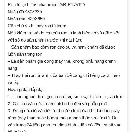
Ron tủ lạnh Toshiba model GR-R17VPD
Ngăn đá 430×395
Ngăn mát 430X850
Cần chú ý khi thay ron tủ lạnh:
Nên kiểm tra số đo ron của ron tủ lạnh hiện có và đối chiếu
với số đo sản phẩm trước khi đặt hàng
– Sản phẩm bao gồm ron cao su và nam châm đã được
luồn sẵn trong ron
– Là sản phẩm gia công thay thế, không phải hàng chính
hãng
– Thay thế ron tủ lạnh của bạn dễ dàng chỉ bằng cách tháo
và lắp
Hướng dẫn lắp đặt
1- Tháo nguồn điện, gỡ ron cũ, vệ sinh sạch cửa tủ , lau khô
2- Cài ron vào cửa, cân chỉnh cho đều và phẳng mặt .
3- Đóng cửa tủ vào từ từ cho đến khi cửa khít lại dùng dây
ràng (dây thun buộc hàng) ràng quanh thân và cửa tủ. Để
yên trong 24 tiếng cho ron định hình , dãn nở đều và hít vào
bề mặt tủ.