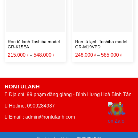
Ron tủ lạnh Toshiba model
Ron tủ lạnh Toshiba model
GR-K15EA
GR-M19VPD
215.000
548.000
248.000
585.000
₫
–
₫
₫
–
₫
RONTULANH
Địa chỉ: 99 phạm đăng giảng - Bình Hưng Hoà Bình Tân
Hotline: 0909284987
Email :
admin@rontulanh.com