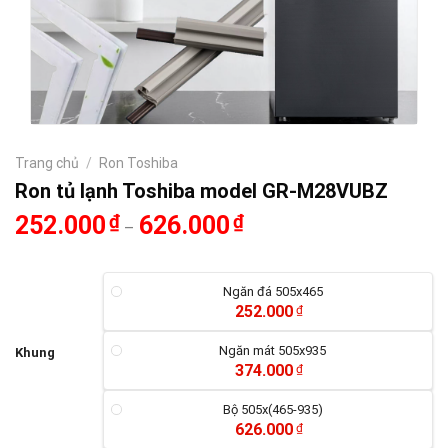
Trang chủ
/
Ron Toshiba
Ron tủ lạnh Toshiba model GR-M28VUBZ
252.000
₫
626.000
₫
–
Ngăn đá 505x465
252.000
₫
Ngăn mát 505x935
Khung
374.000
₫
Bộ 505x(465-935)
626.000
₫