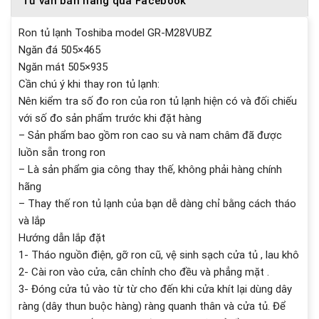
Tư vấn bán hàng qua Facebook
Ron tủ lạnh Toshiba model GR-M28VUBZ
Ngăn đá 505×465
Ngăn mát 505×935
Cần chú ý khi thay ron tủ lạnh:
Nên kiểm tra số đo ron của ron tủ lạnh hiện có và đối chiếu
với số đo sản phẩm trước khi đặt hàng
– Sản phẩm bao gồm ron cao su và nam châm đã được
luồn sẵn trong ron
– Là sản phẩm gia công thay thế, không phải hàng chính
hãng
– Thay thế ron tủ lạnh của bạn dễ dàng chỉ bằng cách tháo
và lắp
Hướng dẫn lắp đặt
1- Tháo nguồn điện, gỡ ron cũ, vệ sinh sạch cửa tủ , lau khô
2- Cài ron vào cửa, cân chỉnh cho đều và phẳng mặt .
3- Đóng cửa tủ vào từ từ cho đến khi cửa khít lại dùng dây
ràng (dây thun buộc hàng) ràng quanh thân và cửa tủ. Để