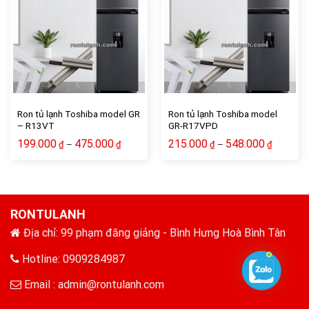
Add to wishlist
Add to wishlist
Ron tủ lạnh Toshiba model GR
Ron tủ lạnh Toshiba model
– R13VT
GR-R17VPD
199.000
475.000
215.000
548.000
–
–
₫
₫
₫
₫
RONTULANH
Địa chỉ: 99 phạm đăng giảng - Bình Hưng Hoà Bình Tân
Hotline: 0909284987
Email :
admin@rontulanh.com