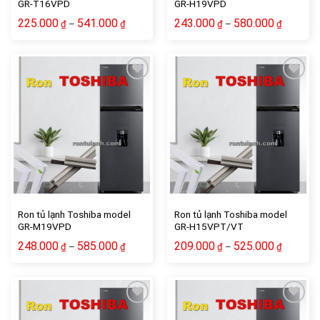
GR-T16VPD
GR-H19VPD
225.000
541.000
243.000
580.000
–
–
₫
₫
₫
₫
Add to wishlist
Add to wishlist
Ron tủ lạnh Toshiba model
Ron tủ lạnh Toshiba model
GR-M19VPD
GR-H15VPT/VT
248.000
585.000
209.000
525.000
–
–
₫
₫
₫
₫