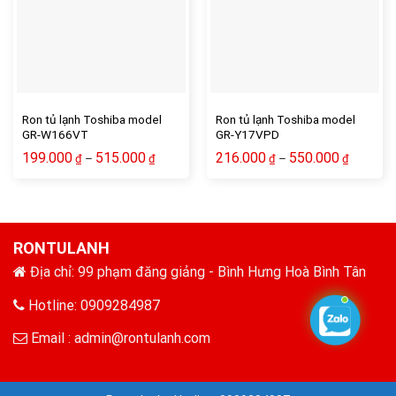
Ron tủ lạnh Toshiba model
Ron tủ lạnh Toshiba model
GR-W166VT
GR-Y17VPD
199.000
515.000
216.000
550.000
–
–
₫
₫
₫
₫
RONTULANH
Địa chỉ: 99 phạm đăng giảng - Bình Hưng Hoà Bình Tân
Hotline: 0909284987
Email :
admin@rontulanh.com