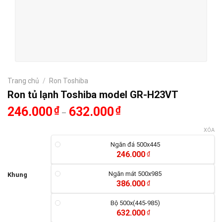
Trang chủ
/
Ron Toshiba
Ron tủ lạnh Toshiba model GR-H23VT
246.000
₫
632.000
₫
–
XÓA
Ngăn đá 500x445
246.000
₫
Ngăn mát 500x985
Khung
386.000
₫
Bộ 500x(445-985)
632.000
₫