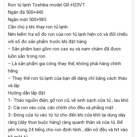
Ron tủ lạnh Toshiba model GR-H23VT
Ngăn đá 500×445
Ngăn mát 500×985
Cần chú ý khi thay ron tủ lạnh:
Nên kiểm tra số đo ron của ron tủ lạnh hiện có và đối chiếu
với số đo sản phẩm trước khi đặt hàng
– Sản phẩm bao gồm ron cao su và nam châm đã được
luồn sẵn trong ron
– Là sản phẩm gia công thay thế, không phải hàng chính
hãng
– Thay thế ron tủ lạnh của bạn dễ dàng chỉ bằng cách tháo
và lắp
Hướng dẫn lắp đặt
1- Tháo nguồn điện, gỡ ron cũ, vệ sinh sạch cửa tủ , lau khô
2- Cài ron vào cửa, cân chỉnh cho đều và phẳng mặt .
3- Đóng cửa tủ vào từ từ cho đến khi cửa khít lại dùng dây
ràng (dây thun buộc hàng) ràng quanh thân và cửa tủ. Để
yên trong 24 tiếng cho ron định hình , dãn nở đều và hít vào
bề mặt tủ.